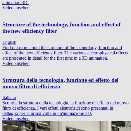
animation 3D.
Video ansehen
Structure of the technology, function and effect of
the new efficiency filter
English
Find out more about the structure of the technology, function and
effect of the new efficiency filter. The various electrophysical effects
are presented in detail for the first time in a 3D animation.
Video ansehen
Struttura della tecnologia, funzione ed effetto del
nuovo filtro di efficienza
Italiano
Scoprite la struttura della tecnologia, la funzione e l'effetto del nuovo
filtro di efficienza. I vari effetti elettrofisici sono presentati in
dettaglio per la prima volta in un'animazione 3D.
Video ansehen