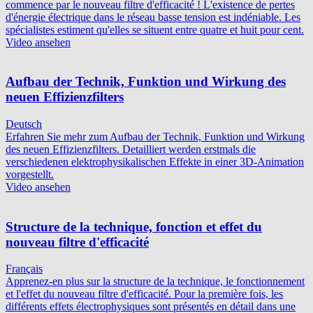
commence par le nouveau filtre d'efficacité ! L'existence de pertes
d'énergie électrique dans le réseau basse tension est indéniable. Les
spécialistes estiment qu'elles se situent entre quatre et huit pour cent.
Video ansehen
Aufbau der Technik, Funktion und Wirkung des
neuen Effizienzfilters
Deutsch
Erfahren Sie mehr zum Aufbau der Technik, Funktion und Wirkung
des neuen Effizienzfilters. Detailliert werden erstmals die
verschiedenen elektrophysikalischen Effekte in einer 3D-Animation
vorgestellt.
Video ansehen
Structure de la technique, fonction et effet du
nouveau filtre d'efficacité
Français
Apprenez-en plus sur la structure de la technique, le fonctionnement
et l'effet du nouveau filtre d'efficacité. Pour la première fois, les
différents effets électrophysiques sont présentés en détail dans une