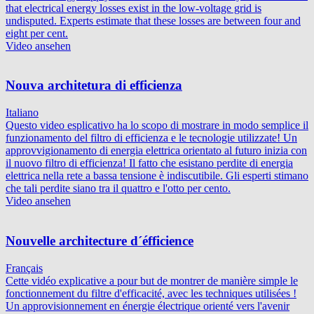
that electrical energy losses exist in the low-voltage grid is
undisputed. Experts estimate that these losses are between four and
eight per cent.
Video ansehen
Nouva architetura di efficienza
Italiano
Questo video esplicativo ha lo scopo di mostrare in modo semplice il
funzionamento del filtro di efficienza e le tecnologie utilizzate! Un
approvvigionamento di energia elettrica orientato al futuro inizia con
il nuovo filtro di efficienza! Il fatto che esistano perdite di energia
elettrica nella rete a bassa tensione è indiscutibile. Gli esperti stimano
che tali perdite siano tra il quattro e l'otto per cento.
Video ansehen
Nouvelle architecture d´éfficience
Français
Cette vidéo explicative a pour but de montrer de manière simple le
fonctionnement du filtre d'efficacité, avec les techniques utilisées !
Un approvisionnement en énergie électrique orienté vers l'avenir