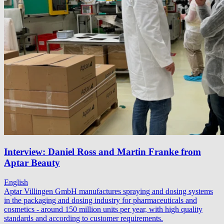
Interview: Daniel Ross and Martin Franke from
Aptar Beauty
English
Aptar Villingen GmbH manufactures spraying and dosing systems
in the packaging and dosing industry for pharmaceuticals and
cosmetics - around 150 million units per year, with high quality
standards and according to customer requirements.