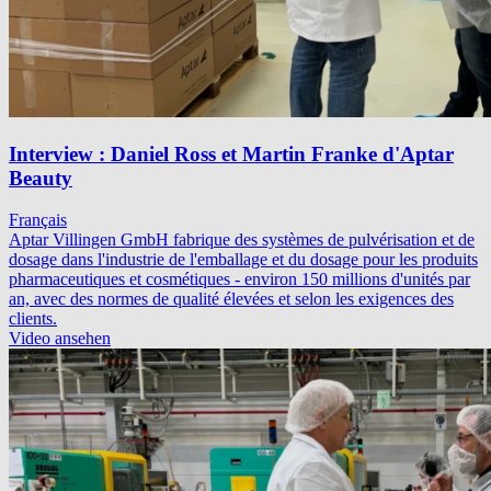
Interview : Daniel Ross et Martin Franke d'Aptar
Beauty
Français
Aptar Villingen GmbH fabrique des systèmes de pulvérisation et de
dosage dans l'industrie de l'emballage et du dosage pour les produits
pharmaceutiques et cosmétiques - environ 150 millions d'unités par
an, avec des normes de qualité élevées et selon les exigences des
clients.
Video ansehen