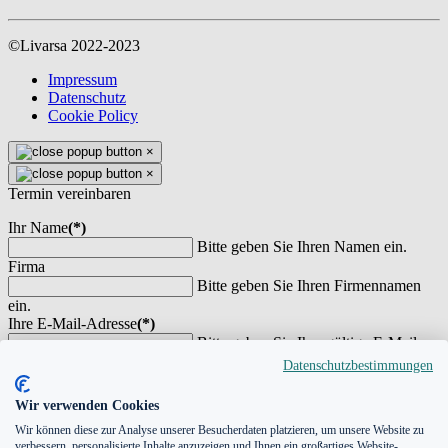
©Livarsa 2022-2023
Impressum
Datenschutz
Cookie Policy
×
×
Termin vereinbaren
Ihr Name
(*)
Bitte geben Sie Ihren Namen ein.
Firma
Bitte geben Sie Ihren Firmennamen
ein.
Ihre E-Mail-Adresse
(*)
Bitte geben Sie Ihre gültige E-Mail-
Adresse ein.
Datenschutzbestimmungen
Telefonnummer
(*)
Bitte geben Sie eine Telefonnummer
Wir verwenden Cookies
an
Wir können diese zur Analyse unserer Besucherdaten platzieren, um unsere Website zu
Ihre Nachricht
verbessern, personalisierte Inhalte anzuzeigen und Ihnen ein großartiges Website-