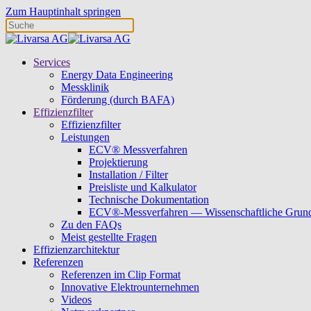
Zum Hauptinhalt springen
Services
Energy Data Engineering
Messklinik
Förderung (durch BAFA)
Effizienzfilter
Effizienzfilter
Leistungen
ECV® Messverfahren
Projektierung
Installation / Filter
Preisliste und Kalkulator
Technische Dokumentation
ECV®-Messverfahren — Wissenschaftliche Grun
Zu den FAQs
Meist gestellte Fragen
Effizienzarchitektur
Referenzen
Referenzen im Clip Format
Innovative Elektrounternehmen
Videos