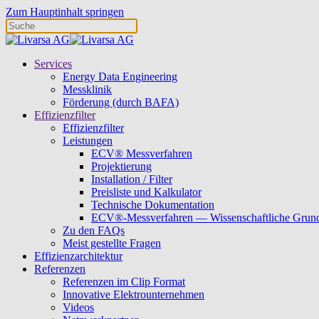
Zum Hauptinhalt springen
Services
Energy Data Engineering
Messklinik
Förderung (durch BAFA)
Effizienzfilter
Effizienzfilter
Leistungen
ECV® Messverfahren
Projektierung
Installation / Filter
Preisliste und Kalkulator
Technische Dokumentation
ECV®-Messverfahren — Wissenschaftliche Grun
Zu den FAQs
Meist gestellte Fragen
Effizienzarchitektur
Referenzen
Referenzen im Clip Format
Innovative Elektrounternehmen
Videos