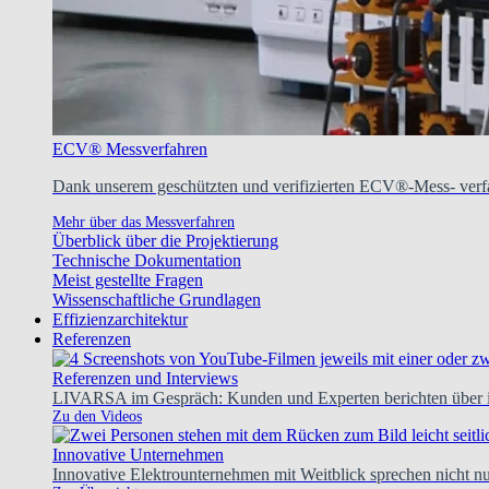
ECV® Messverfahren
Dank unserem geschützten und verifizierten ECV®-Mess- verfa
Mehr über das Messverfahren
Überblick über die Projektierung
Technische Dokumentation
Meist gestellte Fragen
Wissenschaftliche Grundlagen
Effizienzarchitektur
Referenzen
Referenzen und Interviews
LIVARSA im Gespräch: Kunden und Experten berichten über ih
Zu den Videos
Innovative Unternehmen
Innovative Elektrounternehmen mit Weitblick sprechen nicht nur