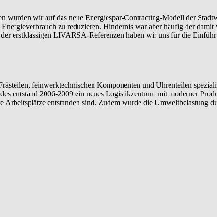
hen wurden wir auf das neue Energiespar-Contracting-Modell der Sta
n Energieverbrauch zu reduzieren. Hindernis war aber häufig der dami
ie der erstklassigen LIVARSA-Referenzen haben wir uns für die Einfü
rästeilen, feinwerktechnischen Komponenten und Uhrenteilen spezialis
des entstand 2006-2009 ein neues Logistikzentrum mit moderner Produkt
te Arbeitsplätze entstanden sind. Zudem wurde die Umweltbelastung dur