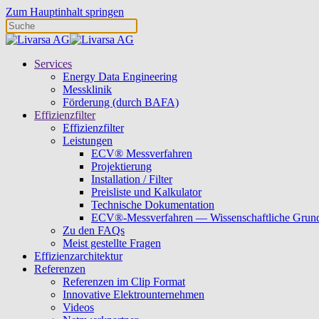
Zum Hauptinhalt springen
Services
Energy Data Engineering
Messklinik
Förderung (durch BAFA)
Effizienzfilter
Effizienzfilter
Leistungen
ECV® Messverfahren
Projektierung
Installation / Filter
Preisliste und Kalkulator
Technische Dokumentation
ECV®-Messverfahren — Wissenschaftliche Grun
Zu den FAQs
Meist gestellte Fragen
Effizienzarchitektur
Referenzen
Referenzen im Clip Format
Innovative Elektrounternehmen
Videos