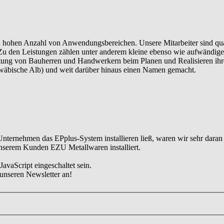
 hohen Anzahl von Anwendungsbereichen. Unsere Mitarbeiter sind qualif
u den Leistungen zählen unter anderem kleine ebenso wie aufwändige 
ng von Bauherren und Handwerkern beim Planen und Realisieren ihrer 
wäbische Alb) und weit darüber hinaus einen Namen gemacht.
ternehmen das EPplus-System installieren ließ, waren wir sehr daran i
unserem Kunden EZU Metallwaren installiert.
avaScript eingeschaltet sein.
 unseren Newsletter an!