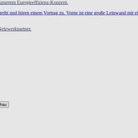
 unserem Energieeffizienz-Konzept.
 Netzwerkpartner.
chau