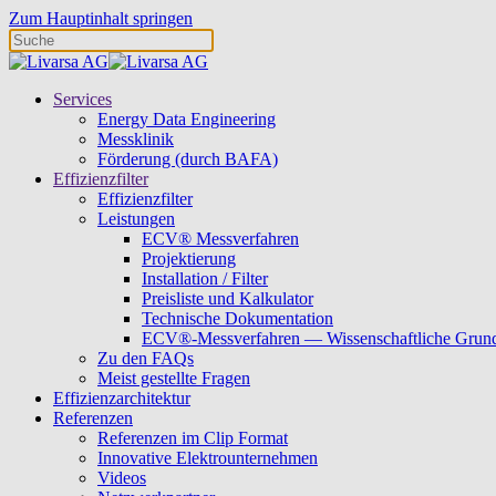
Zum Hauptinhalt springen
Services
Energy Data Engineering
Messklinik
Förderung (durch BAFA)
Effizienzfilter
Effizienzfilter
Leistungen
ECV® Messverfahren
Projektierung
Installation / Filter
Preisliste und Kalkulator
Technische Dokumentation
ECV®-Messverfahren — Wissenschaftliche Grun
Zu den FAQs
Meist gestellte Fragen
Effizienzarchitektur
Referenzen
Referenzen im Clip Format
Innovative Elektrounternehmen
Videos