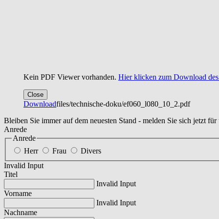
Kein PDF Viewer vorhanden.
Hier klicken zum Download de
Close
Download
files/technische-doku/ef060_l080_10_2.pdf
Bleiben Sie immer auf dem neuesten Stand - melden Sie sich jetzt für
Anrede
Anrede
Herr
Frau
Divers
Invalid Input
Titel
Invalid Input
Vorname
Invalid Input
Nachname