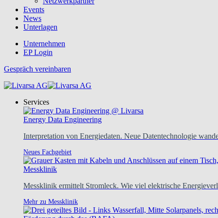
Netzwerkpartner
Events
News
Unterlagen
Unternehmen
EP Login
Gespräch vereinbaren
Services
Energy Data Engineering
Interpretation von Energiedaten. Neue Datentechnologie wandel
Neues Fachgebiet
Messklinik
Messklinik ermittelt Stromleck. Wie viel elektrische Energie
Mehr zu Messklinik