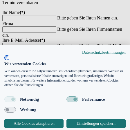
Termin vereinbaren
Ihr Name
(*)
Bitte geben Sie Ihren Namen ein.
Firma
Bitte geben Sie Ihren Firmennamen
ein.
Ihre E-Mail-Adresse
(*)
Bitte geben Sie Ihre gültige E-Mail-
Adresse ein.
Datenschutzbestimmungen
Telefonnummer
(*)
Bitte geben Sie eine Telefonnummer
Wir verwenden Cookies
an
Wir können diese zur Analyse unserer Besucherdaten platzieren, um unsere Website zu
Ihre Nachricht
verbessern, personalisierte Inhalte anzuzeigen und Ihnen ein großartiges Website-
Erlebnis zu bieten. Für weitere Informationen zu den von uns verwendeten Cookies
öffnen Sie die Einstellungen.
Notwendig
Performance
Invalid Input
Werbung
Angaben zur Speicherung Ihrer Daten finden Sie in unserer
Datenschutzerklärung
.
Alle Cookies akzeptieren
Einstellungen speichern
Spamschutz
(*)