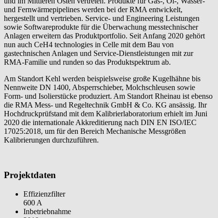
und im Mittleren Osten vertreten. Produkte für Gas-, Öl-, Wasser-
und Fernwärmepipelines werden bei der RMA entwickelt,
hergestellt und vertrieben. Service- und Engineering Leistungen
sowie Softwareprodukte für die Überwachung messtechnischer
Anlagen erweitern das Produktportfolio. Seit Anfang 2020 gehört
nun auch CeH4 technologies in Celle mit dem Bau von
gastechnischen Anlagen und Service-Dienstleistungen mit zur
RMA-Familie und runden so das Produktspektrum ab.
Am Standort Kehl werden beispielsweise große Kugelhähne bis
Nennweite DN 1400, Absperrschieber, Molchschleusen sowie
Form- und Isolierstücke produziert. Am Standort Rheinau ist ebenso
die RMA Mess- und Regeltechnik GmbH & Co. KG ansässig. Ihr
Hochdruckprüfstand mit dem Kalibrierlaboratorium erhielt im Juni
2020 die internationale Akkreditierung nach DIN EN ISO/IEC
17025:2018, um für den Bereich Mechanische Messgrößen
Kalibrierungen durchzuführen.
Projektdaten
Effizienzfilter
600 A
Inbetriebnahme