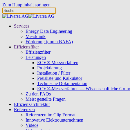
Zum Hauptinhalt springen
Services
Energy Data Engineering
Messklinik
Förderung (durch BAFA)
Effizienzfilter
Effizienzfilter
Leistungen
ECV® Messverfahren
Projektierung
Installation / Filter
Preisliste und Kalkulator
Technische Dokumentation
ECV®-Messverfahren — Wissenschaftliche Grun
Zu den FAQs
Meist gestellte Fragen
Effizienzarchitektur
Referenzen
Referenzen im Clip Format
Innovative Elektrounternehmen
Videos