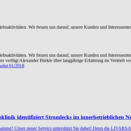
rtriebsaktivitäten. Wir freuen uns darauf, unsere Kunden und Interess
rtriebsaktivitäten. Wir freuen uns darauf, unsere Kunden und Interess
ster verfügt Alexander Bürkle über langjährige Erfahrung im Vertrieb v
solut 01/2018
nik identifiziert Stromlecks im innerbetrieblichen N
arung? Unser neuer Service unterstützt Sie dabei! Denn die LIVARSA 