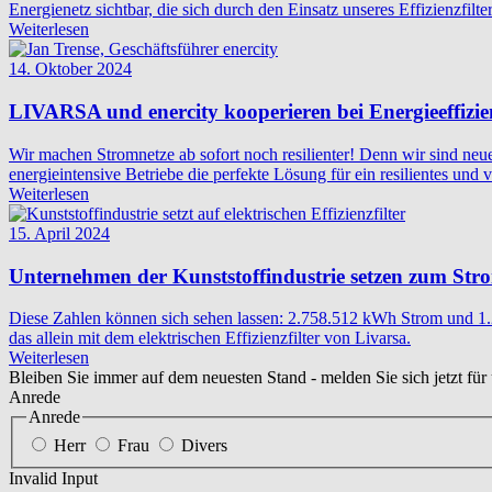
Energienetz sichtbar, die sich durch den Einsatz unseres Effizienzf
Weiterlesen
14. Oktober 2024
LIVARSA und enercity kooperieren bei Energieeffizie
Wir machen Stromnetze ab sofort noch resilienter! Denn wir sind neu
energieintensive Betriebe die perfekte Lösung für ein resilientes und 
Weiterlesen
15. April 2024
Unternehmen der Kunststoffindustrie setzen zum Strom
Diese Zahlen können sich sehen lassen: 2.758.512 kWh Strom und 1
das allein mit dem elektrischen Effizienzfilter von Livarsa.
Weiterlesen
Bleiben Sie immer auf dem neuesten Stand - melden Sie sich jetzt für
Anrede
Anrede
Herr
Frau
Divers
Invalid Input