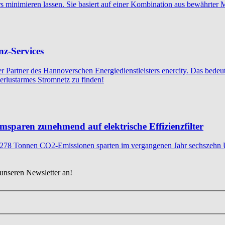
ilters minimieren lassen. Sie basiert auf einer Kombination aus bewäh
nz-Services
er Partner des Hannoverschen Energiedienstleisters enercity. Das bedeu
verlustarmes Stromnetz zu finden!
sparen zunehmend auf elektrische Effizienzfilter
.278 Tonnen CO2-Emissionen sparten im vergangenen Jahr sechszehn 
 unseren Newsletter an!